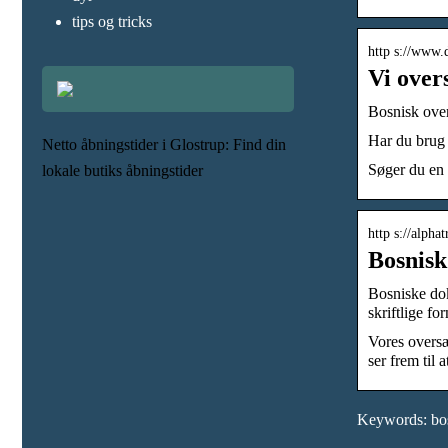
tips og tricks
http s://www.d
Vi overs
Bosnisk over
Har du brug f
Netto åbningstider i Glostrup: Find din
Søger du en 
lokale butiks åbningstider
http s://alpha
Bosnisk
Bosniske dok
skriftlige f
Vores oversæ
ser frem til
Keywords: bos