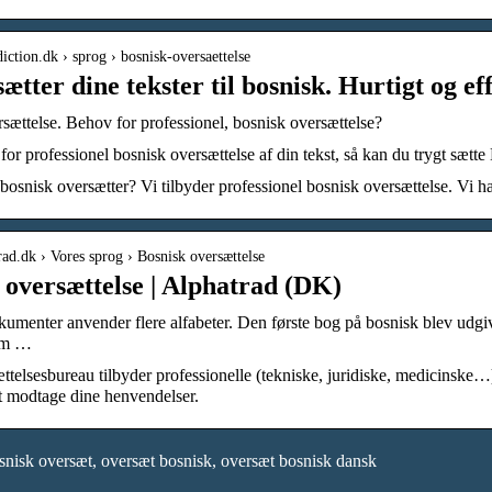
iction.dk › sprog › bosnisk-oversaettelse
ætter dine tekster til bosnisk. Hurtigt og ef
sættelse. Behov for professionel, bosnisk oversættelse?
or professionel bosnisk oversættelse af din tekst, så kan du trygt sætte Dic
bosnisk oversætter? Vi tilbyder professionel bosnisk oversættelse. Vi ha
trad.dk › Vores sprog › Bosnisk oversættelse
 oversættelse | Alphatrad (DK)
umenter anvender flere alfabeter. Den første bog på bosnisk blev udgivet
orm …
ttelsesbureau tilbyder professionelle (tekniske, juridiske, medicinske…)
 at modtage dine henvendelser.
nisk oversæt, oversæt bosnisk, oversæt bosnisk dansk