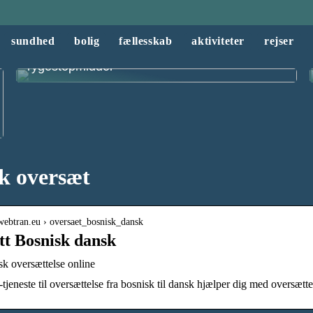
sundhed
bolig
fællesskab
aktiviteter
rejser
Derfor bør du ikke stoppe med at ryge uden
rygestopmiddel
k oversæt
webtran.eu › oversaet_bosnisk_dansk
t Bosnisk dansk
k oversættelse online
tjeneste til oversættelse fra bosnisk til dansk hjælper dig med oversætte