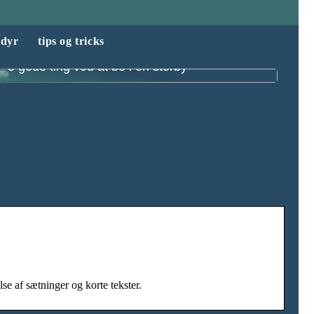
dyr
tips og tricks
5 gode ting ved at bo i en storby
lse af sætninger og korte tekster.