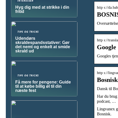
INTERESSER
Hyg dig med at strikke i din
http s://da.ba
fritid
BOSNISK
Oversættelse
TIPS OG TRICKS
Udendørs
http s://trans
skraldespandsstativer: Gør
Google
det nemt og enkelt at smide
skrald ud
Googles tjen
http s://lingv
TIPS OG TRICKS
Bosnisk
Få mere for pengene: Guide
til at købe billig øl til din
Dansk til Bo
næste fest
Har du brug 
podcast, …
Lingvanex gra
Bosnisk.