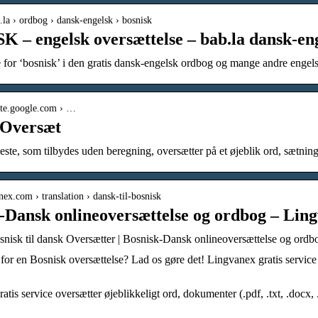
b.la › ordbog › dansk-engelsk › bosnisk
 – engelsk oversættelse – bab.la dansk-en
 for ‘bosnisk’ i den gratis dansk-engelsk ordbog og mange andre engels
late.google.com › …
 Oversæt
este, som tilbydes uden beregning, oversætter på et øjeblik ord, sætn
anex.com › translation › dansk-til-bosnisk
-Dansk onlineoversættelse og ordbog – Lin
snisk til dansk Oversætter | Bosnisk-Dansk onlineoversættelse og ord
for en Bosnisk oversættelse? Lad os gøre det! Lingvanex gratis service o
tis service oversætter øjeblikkeligt ord, dokumenter (.pdf, .txt, .docx, 