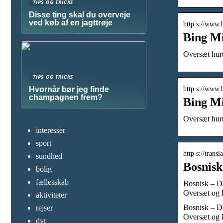
TIPS OG TRICKS
Disse ting skal du overveje
ved køb af en jagttrøje
http s://www.
Bing Mi
Oversæt hurt
TIPS OG TRICKS
http s://www.
Hvornår bør jeg finde
champagnen frem?
Bing Mi
Oversæt hurt
interesser
sport
http s://tran
sundhed
Bosnisk
bolig
fællesskab
Bosnisk – Da
Oversæt og 
aktiviteter
Bosnisk – Da
rejser
Oversæt og 
dyr