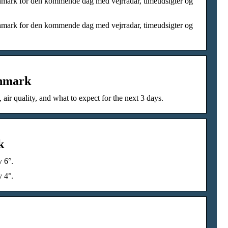
Danmark for den kommende dag med vejrradar, timeudsigter og
Danmark for den kommende dag med vejrradar, timeudsigter og
anmark
ir quality, and what to expect for the next 3 days.
k
v 6°.
v 4°.