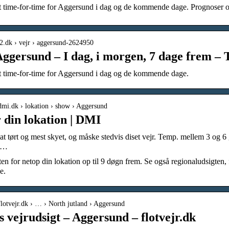
t time-for-time for Aggersund i dag og de kommende dage. Prognoser op
tv2.dk › vejr › aggersund-2624950
Aggersund – I dag, i morgen, 7 dage frem – 
t time-for-time for Aggersund i dag og de kommende dage.
dmi.dk › lokation › show › Aggersund
r din lokation | DMI
 nat tørt og mest skyet, og måske stedvis diset vejr. Temp. mellem 3 og 
e …
ten for netop din lokation op til 9 døgn frem. Se også regionaludsigten, 
e.
flotvejr.dk › … › North jutland › Aggersund
s vejrudsigt – Aggersund – flotvejr.dk