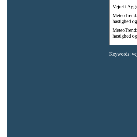
Vejret i Agg
MeteoTrend: 
hastighed o
MeteoTrend: 
hastighed o
Keywords: vej