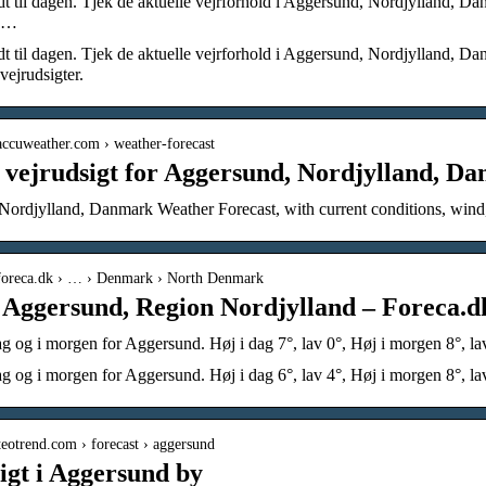
t til dagen. Tjek de aktuelle vejrforhold i Aggersund, Nordjylland, 
e …
t til dagen. Tjek de aktuelle vejrforhold i Aggersund, Nordjylland, 
 vejrudsigter.
accuweather.com › weather-forecast
 vejrudsigt for Aggersund, Nordjylland, D
ordjylland, Danmark Weather Forecast, with current conditions, wind, a
.foreca.dk › … › Denmark › North Denmark
i Aggersund, Region Nordjylland – Foreca.d
dag og i morgen for Aggersund. Høj i dag 7°, lav 0°, Høj i morgen 8°, la
dag og i morgen for Aggersund. Høj i dag 6°, lav 4°, Høj i morgen 8°, la
teotrend.com › forecast › aggersund
igt i Aggersund by