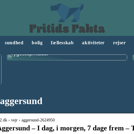
sundhed
bolig
fællesskab
aktiviteter
rejser
Derfor bør du ikke stoppe med at ryge uden
rygestopmiddel
 aggersund
tv2.dk › vejr › aggersund-2624950
Aggersund – I dag, i morgen, 7 dage frem – 