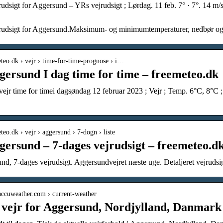
rudsigt for Aggersund – YRs vejrudsigt ; Lørdag. 11 feb. 7° · 7°. 14 m/s 
jrudsigt for Aggersund.Maksimum- og minimumtemperaturer, nedbør og
eteo.dk › vejr › time-for-time-prognose › i…
gersund I dag time for time – freemeteo.dk
ejr time for timei dagsøndag 12 februar 2023 ; Vejr ; Temp. 6°C, 8°C 
eteo.dk › vejr › aggersund › 7-dogn › liste
gersund – 7-dages vejrudsigt – freemeteo.d
nd, 7-dages vejrudsigt. Aggersundvejret næste uge. Detaljeret vejrudsig
accuweather.com › current-weather
 vejr for Aggersund, Nordjylland, Danmark