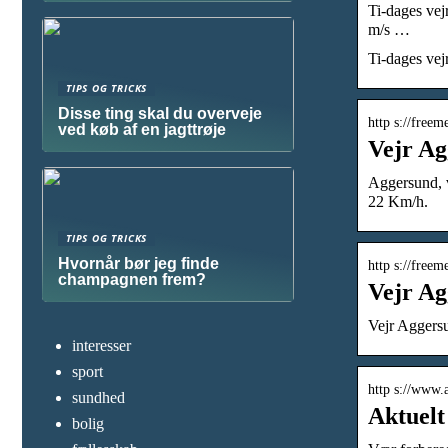
Ti-dages vej
m/s …
Ti-dages ve
TIPS OG TRICKS
Disse ting skal du overveje
http s://freem
ved køb af en jagttrøje
Vejr Ag
Aggersund, v
22 Km/h.
TIPS OG TRICKS
Hvornår bør jeg finde
http s://freem
champagnen frem?
Vejr Ag
Vejr Aggersu
interesser
sport
http s://www.
sundhed
Aktuelt
bolig