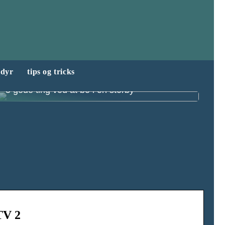
dyr
tips og tricks
5 gode ting ved at bo i en storby
TV 2