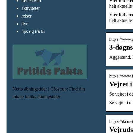
Vær forbered
fællesskab
helt aktuell
aktiviteter
Vær forbered
rejser
helt aktuelle
dyr
tips og tricks
http s://www.
3-døgns
Aggersund, N
http s://www
Vejret 
Netto åbningstider i Glostrup: Find din
Se vejret i 
lokale butiks åbningstider
Se vejret i 
http s://da.me
Vejruds