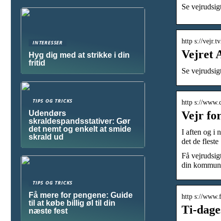
Se vejrudsig
http s://vejr.
INTERESSER
Vejret 
Hyg dig med at strikke i din
fritid
Se vejrudsig
TIPS OG TRICKS
http s://www.
Vejr fo
Udendørs
skraldespandsstativer: Gør
det nemt og enkelt at smide
I aften og i
skrald ud
det de flest
Få vejrudsig
din kommun
TIPS OG TRICKS
Få mere for pengene: Guide
http s://www.
til at købe billig øl til din
Ti-dage
næste fest