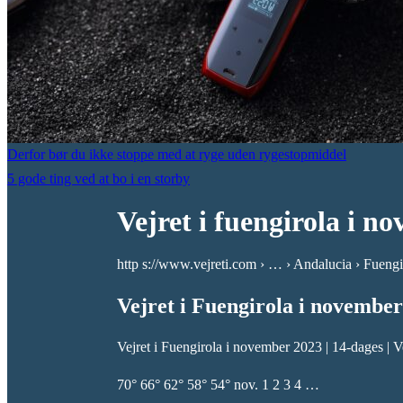
Derfor bør du ikke stoppe med at ryge uden rygestopmiddel
5 gode ting ved at bo i en storby
Vejret i fuengirola i n
http s://www.vejreti.com › … › Andalucia › Fuengi
Vejret i Fuengirola i november
Vejret i Fuengirola i november 2023 | 14-dages | V
70° 66° 62° 58° 54° nov. 1 2 3 4 …