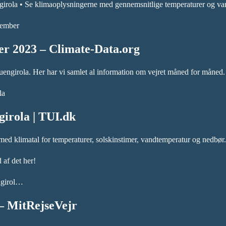
girola • Se klimaoplysningerne med gennemsnitlige temperaturer og vandt
vember
ber 2023 – Climate-Data.org
til Fuengirola. Her har vi samlet al information om vejret måned for
la
girola | TUI.dk
med klimatal for temperaturer, solskinstimer, vandtemperatur og nedbør
 af det her!
engirol…
 – MitRejseVejr