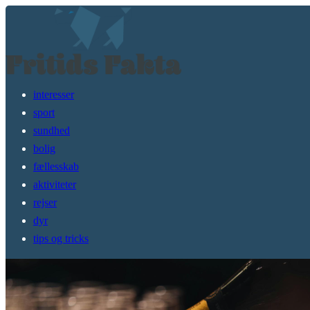
interesser
sport
sundhed
bolig
fællesskab
aktiviteter
rejser
dyr
tips og tricks