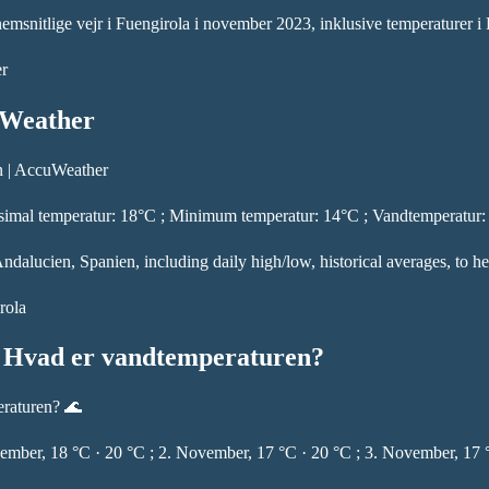
nemsnitlige vejr i Fuengirola i november 2023, inklusive temperaturer i
er
uWeather
n | AccuWeather
simal temperatur: 18°C ; Minimum temperatur: 14°C ; Vandtemperatur: 
ndalucien, Spanien, including daily high/low, historical averages, to h
rola
️ Hvad er vandtemperaturen?
eraturen? 🌊
November, 18 °C · 20 °C ; 2. November, 17 °C · 20 °C ; 3. November, 1