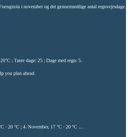
 Fuengirola i november og det gennemsnitlige antal regnvejrsdage.
20°C ; Tørre dage: 25 ; Dage med regn: 5.
elp you plan ahead.
7 °C · 20 °C ; 4. November, 17 °C · 20 °C …