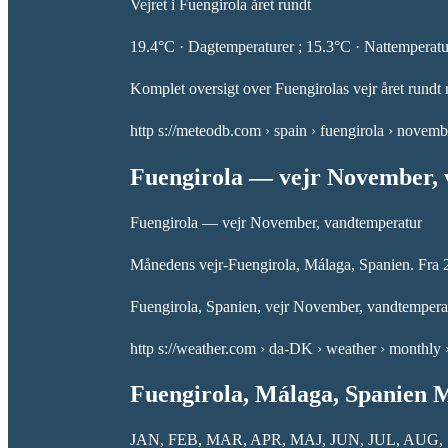
Vejret i Fuengirola året rundt
19.4°C · Dagtemperaturer ; 15.3°C · Nattemperatur
Komplet oversigt over Fuengirolas vejr året rundt 
http s://meteodb.com › spain › fuengirola › novemb
Fuengirola — vejr November,
Fuengirola — vejr November, vandtemperatur
Månedens vejr-Fuengirola, Málaga, Spanien. Fra 2
Fuengirola, Spanien, vejr November, vandtemperatur
http s://weather.com › da-DK › weather › monthly
Fuengirola, Málaga, Spanien M
JAN, FEB, MAR, APR, MAJ, JUN, JUL, AUG, SEP, OK