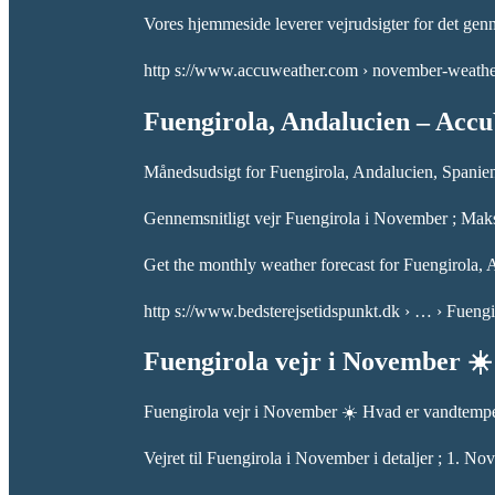
Vores hjemmeside leverer vejrudsigter for det gen
http s://www.accuweather.com › november-weath
Fuengirola, Andalucien – Acc
Månedsudsigt for Fuengirola, Andalucien, Spanie
Gennemsnitligt vejr Fuengirola i November ; Mak
Get the monthly weather forecast for Fuengirola, A
http s://www.bedsterejsetidspunkt.dk › … › Fuengi
Fuengirola vejr i November ☀
Fuengirola vejr i November ☀️ Hvad er vandtemp
Vejret til Fuengirola i November i detaljer ; 1. 